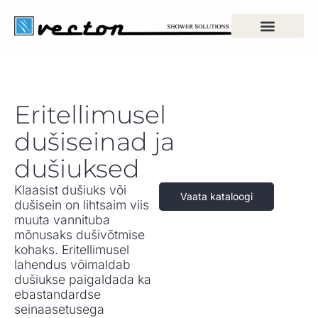
Eritellimusel
dušiseinad ja
dušiuksed
Klaasist dušiuks või
Vaata kataloogi
dušisein on lihtsaim viis
muuta vannituba
mõnusaks dušivõtmise
kohaks. Eritellimusel
lahendus võimaldab
dušiukse paigaldada ka
ebastandardse
seinaasetusega