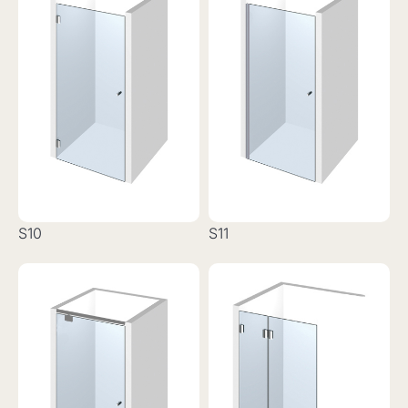
S10
S11