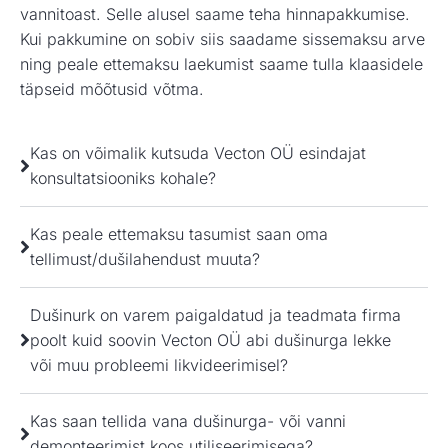
vannitoast. Selle alusel saame teha hinnapakkumise.
Kui pakkumine on sobiv siis saadame sissemaksu arve
ning peale ettemaksu laekumist saame tulla klaasidele
täpseid mõõtusid võtma.
Kas on võimalik kutsuda Vecton OÜ esindajat
konsultatsiooniks kohale?
Kas peale ettemaksu tasumist saan oma
tellimust/dušilahendust muuta?
Dušinurk on varem paigaldatud ja teadmata firma
poolt kuid soovin Vecton OÜ abi dušinurga lekke
või muu probleemi likvideerimisel?
Kas saan tellida vana dušinurga- või vanni
demonteerimist koos utiliseerimisega?