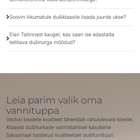
Soovin liikumatule dušiklaasile lisada juurde ukse?
Elan Tallinnast kaugel, kas saan ise edastada
tellitava dušinurga mõõdud?
Leia parim valik oma
vannituppa
Vecton toodete kvaliteet tähendab rahulolevaid kliente.
Klaasist dušinurkade valmistamisel kasutame
Saksamaal toodetud kvaliteetset dušifurnituuri.