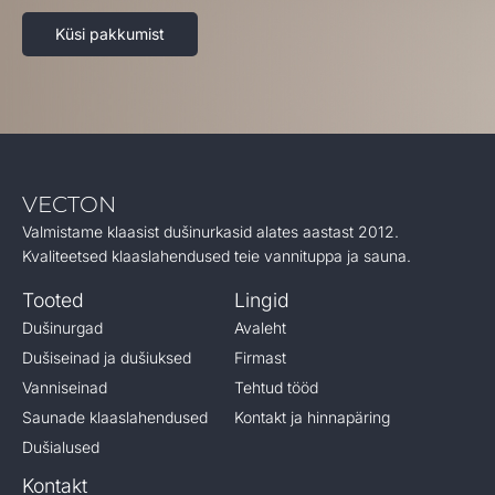
Küsi pakkumist
VECTON
Valmistame klaasist dušinurkasid alates aastast 2012.
Kvaliteetsed klaaslahendused teie vannituppa ja sauna.
Tooted
Lingid
Dušinurgad
Avaleht
Dušiseinad ja dušiuksed
Firmast
Vanniseinad
Tehtud tööd
Saunade klaaslahendused
Kontakt ja hinnapäring
Dušialused
Kontakt