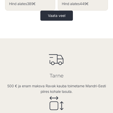
Hind alates
389€
Hind alates
449€
Vaata veel
Tarne
500 € ja enam maksva Ravak kauba toimetame Mandri-Eesti
piires kohale tasuta.