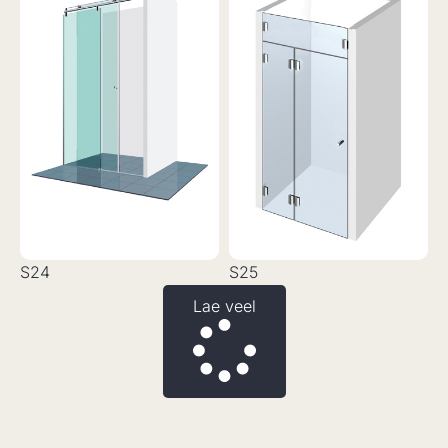
S24
S25
Lae veel