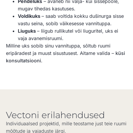
Pendeluks
– avaneb nii välja- kui sissepoole,
mugav tihedas kasutuses.
Voldikuks
– saab voltida kokku dušinurga sisse
vastu seina, sobib väikesesse vannituppa.
Liuguks
– liigub rullikutel või liuguritel, uks ei
vaja avanemisruumi.
Milline uks sobib sinu vannituppa, sõltub ruumi
eripäradest ja muust sisustusest. Aitame valida –
küsi
konsultatsiooni
.
Vectoni erilahendused
Individuaalsed projektid, mille teostame just teie ruumi
mõõtude ja vajaduste järgi.