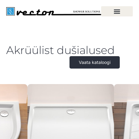
Akrüülist dušialused
Vaata kataloogi