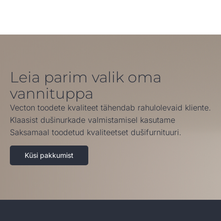
Leia parim valik oma
vannituppa
Vecton toodete kvaliteet tähendab rahulolevaid kliente.
Klaasist dušinurkade valmistamisel kasutame
Saksamaal toodetud kvaliteetset dušifurnituuri.
Küsi pakkumist