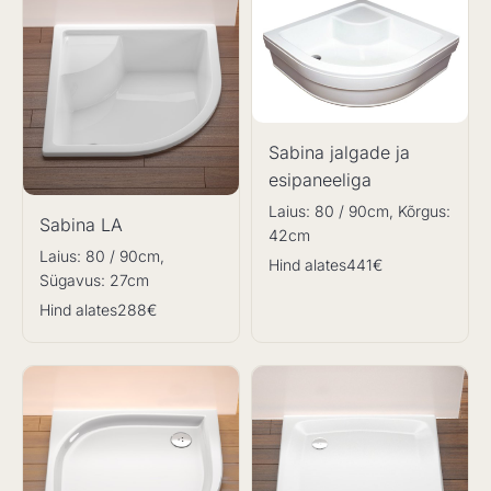
Sabina jalgade ja
esipaneeliga
Laius: 80 / 90cm, Kõrgus:
Sabina LA
42cm
Laius: 80 / 90cm,
Hind alates
441€
Sügavus: 27cm
Hind alates
288€