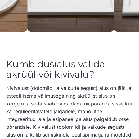
Kumb dušialus valida –
akrüül või kivivalu?
Kivivalust (dolomiidi ja vaikude segust) alus on jäik ja
esteetilisema välimusega ning akrüülist alus on
kergem ja seda saab paigaldada nii põranda sisse kui
ka reguleeritavatele jalgadele; monoliitne
integreeritud jala ja esipaneeliga alus paigaldub otse
põrandale. Kivivalust (dolomiidi ja vaikude segust)
alus on jäik, libisemiskindla pealispinnaga ja mõeldud