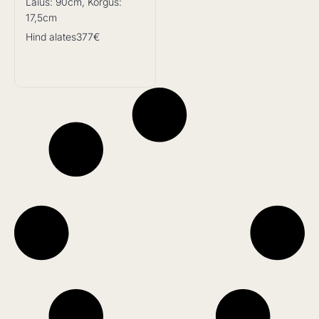
Laius: 90cm, Kõrgus:
17,5cm
Hind alates
377€