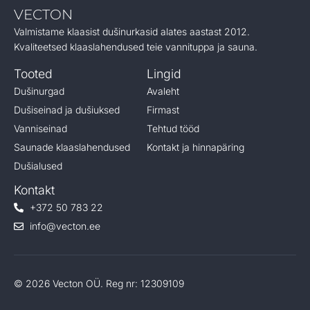
VECTON
Valmistame klaasist dušinurkasid alates aastast 2012.
Kvaliteetsed klaaslahendused teie vannituppa ja sauna.
Tooted
Lingid
Dušinurgad
Avaleht
Dušiseinad ja dušiuksed
Firmast
Vanniseinad
Tehtud tööd
Saunade klaaslahendused
Kontakt ja hinnapäring
Dušialused
Kontakt
+372 50 783 22
info@vecton.ee
© 2026 Vecton OÜ. Reg nr: 12309109