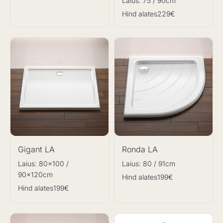
Laius: 75 / 90cm
Hind alates
229€
Gigant LA
Ronda LA
Laius: 80x100 /
Laius: 80 / 91cm
90x120cm
Hind alates
199€
Hind alates
199€