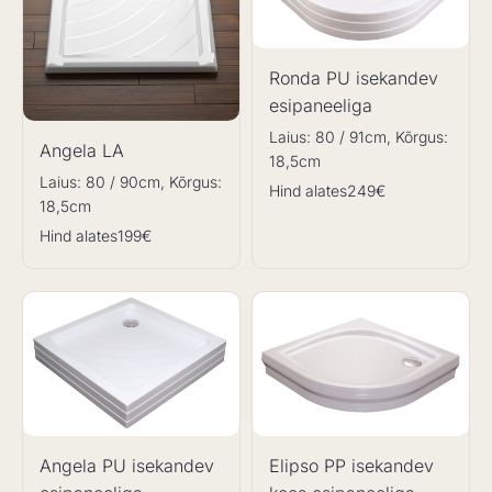
Ronda PU isekandev
esipaneeliga
Laius: 80 / 91cm, Kõrgus:
Angela LA
18,5cm
Laius: 80 / 90cm, Kõrgus:
Hind alates
249€
18,5cm
Hind alates
199€
Angela PU isekandev
Elipso PP isekandev