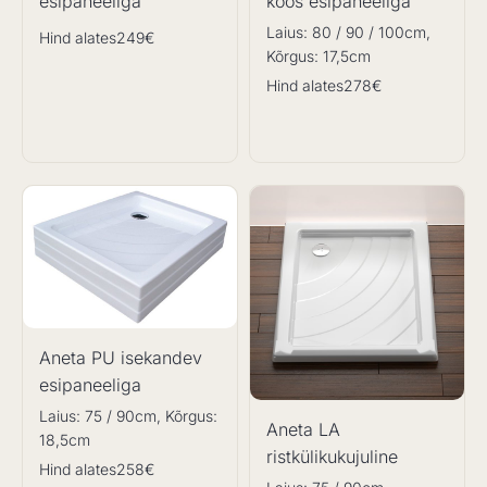
esipaneeliga
koos esipaneeliga
Laius: 80 / 90 / 100cm,
Hind alates
249€
Kõrgus: 17,5cm
Hind alates
278€
Aneta PU isekandev
esipaneeliga
Laius: 75 / 90cm, Kõrgus:
Aneta LA
18,5cm
ristkülikukujuline
Hind alates
258€