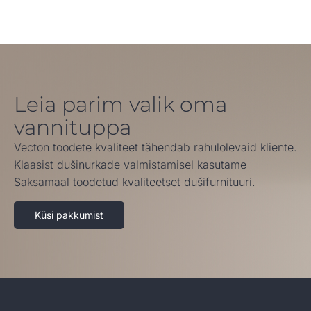
Leia parim valik oma
vannituppa
Vecton toodete kvaliteet tähendab rahulolevaid kliente.
Klaasist dušinurkade valmistamisel kasutame
Saksamaal toodetud kvaliteetset dušifurnituuri.
Küsi pakkumist