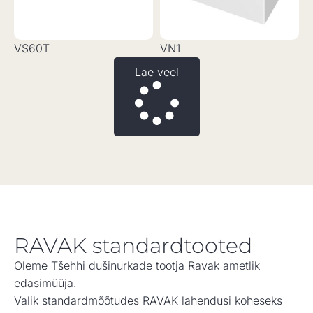
VS60T
VN1
Lae veel
RAVAK standardtooted
Oleme Tšehhi dušinurkade tootja Ravak ametlik
edasimüüja.
Valik standardmõõtudes RAVAK lahendusi koheseks