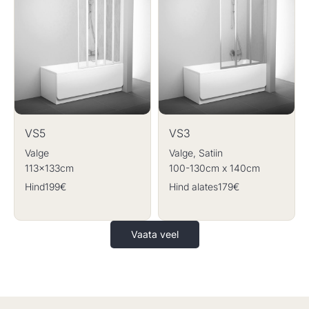
VS5
VS3
Valge
Valge, Satiin
113x133cm
100-130cm x 140cm
Hind
199€
Hind alates
179€
Vaata veel