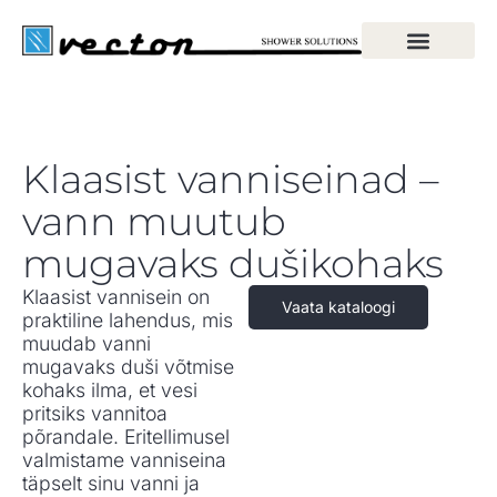
Klaasist vanniseinad –
vann muutub
mugavaks dušikohaks
Klaasist vannisein on
Vaata kataloogi
praktiline lahendus, mis
muudab vanni
mugavaks duši võtmise
kohaks ilma, et vesi
pritsiks vannitoa
põrandale. Eritellimusel
valmistame vanniseina
täpselt sinu vanni ja