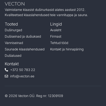
VECTON
Valmistame klaasist dušinurkasid alates aastast 2012.
Kvaliteetsed klaaslahendused teie vannituppa ja sauna.
Tooted
Lingid
Dušinurgad
Avaleht
Dušiseinad ja dušiuksed
Firmast
Vanniseinad
Tehtud tööd
Saunade klaaslahendused
Kontakt ja hinnapäring
Dušialused
Kontakt
+372 50 783 22
info@vecton.ee
© 2026 Vecton OÜ. Reg nr: 12309109