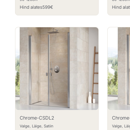
Hind alates
599€
Hind ala
Chrome-CSDL2
Chrome
Valge, Läige, Satiin
Valge, Läi