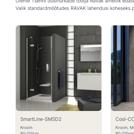
Oleme Tšehhi dušinurkade tootja Ravak ametlik edas
Valik standardmõõtudes RAVAK lahendusi koheseks 
SmartLine-SMSD2
Cool-C
Kroom
Kroom, M
90-120cm
80-120cm