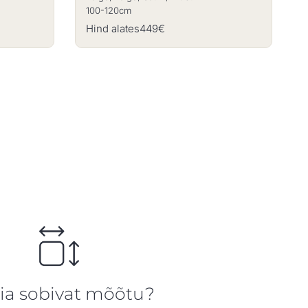
100-120cm
Hind alates
449€
eia sobivat mõõtu?