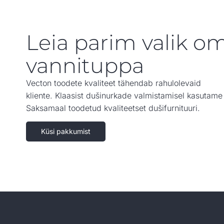
Leia parim valik o
vannituppa
Vecton toodete kvaliteet tähendab rahulolevaid
kliente. Klaasist dušinurkade valmistamisel kasutame
Saksamaal toodetud kvaliteetset dušifurnituuri.
Küsi pakkumist