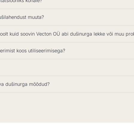
tatsiooniks kohale?
ušilahendust muuta?
olt kuid soovin Vecton OÜ abi dušinurga lekke või muu prob
rimist koos utiliseerimisega?
tava dušinurga mõõdud?