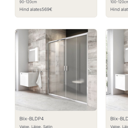
90-120cm
100-120c
Hind alates
569€
Hind ala
Blix-BLDP4
Blix-BL
Valge, Läige, Satiin
Valge, Läi