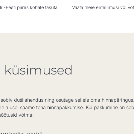
Eesti piires kohale tasuta.
Vaata meie eritellimusi või 
 küsimused
a sobiv dušilahendus ning osutage sellele oma hinnapäringu
 Selle alusel saame teha hinnapakkumise. Kui pakkumine on s
mõõtusid võtma.