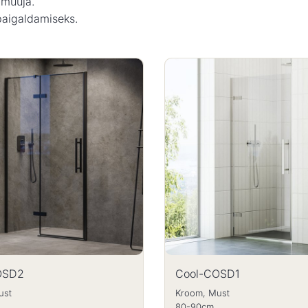
imüüja.
paigaldamiseks.
OSD2
Cool-COSD1
ust
Kroom, Must
80-90cm