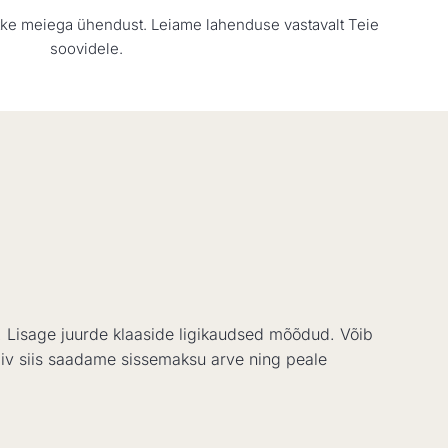
võtke meiega ühendust. Leiame lahenduse vastavalt Teie
soovidele.
s. Lisage juurde klaaside ligikaudsed mõõdud. Võib
obiv siis saadame sissemaksu arve ning peale