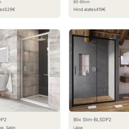
m
80-90cm
tes
529€
Hind alates
419€
DP2
Blix Slim-BLSDP2
ge, Satiin
Läige