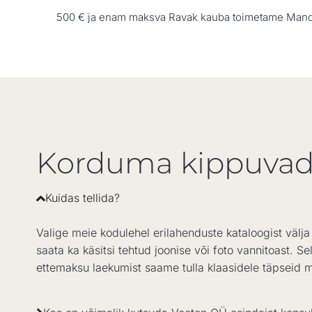
500 € ja enam maksva Ravak kauba toimetame Mandri-
Korduma kippuvad
Kuidas tellida?
Valige meie kodulehel erilahenduste kataloogist välj
saata ka käsitsi tehtud joonise või foto vannitoast.
ettemaksu laekumist saame tulla klaasidele täpseid 