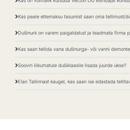
Kas on võimalik kutsuda Vecton OÜ esindajat konsul
Kas peale ettemaksu tasumist saan oma tellimust/d
Dušinurk on varem paigaldatud ja teadmata firma po
Kas saan tellida vana dušinurga- või vanni demontee
Soovin liikumatule dušiklaasile lisada juurde ukse?
Elan Tallinnast kaugel, kas saan ise edastada telli