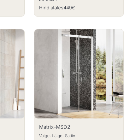
Hind alates
449€
Matrix-MSD2
Valge, Läige, Satiin