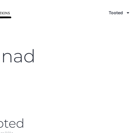
Tooted
inad
oted