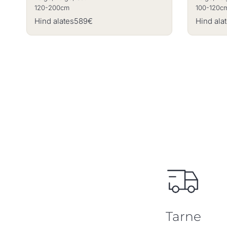
120-200cm
100-120c
Hind alates
589€
Hind ala
Tarne