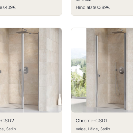
tes
409€
Hind alates
389€
-CSD2
Chrome-CSD1
ge, Satiin
Valge, Läige, Satiin